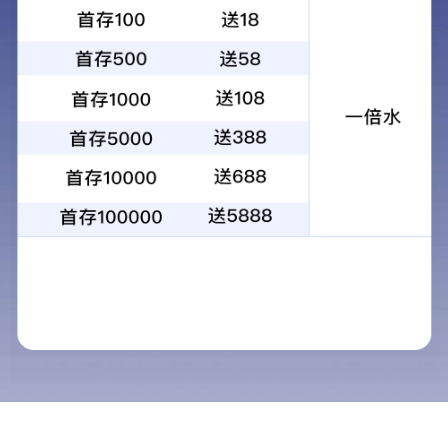
资料下载
电磁阀
气缸
机械阀
气源处理器
新闻中心
公司新闻
行业新闻
产品信息
联系我们
联系我们
在线购买
人才招聘
首页
关于我们
公司简介
荣誉资质
加入我们
关于鼎力
产品中心
气动执行元件