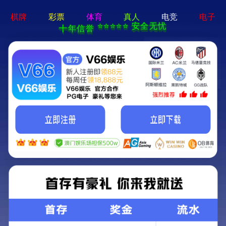
威尼斯app官方-免费下载
首页
关于我们
公司简介
荣誉资质
加入我们
关于鼎力
产品中心
气动执行元件
气动控制元件
气动过滤元件
气动辅助元件
非标气缸
防爆控制阀门系列