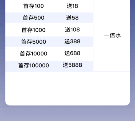
资料下载
电磁阀
气缸
机械阀
气源处理器
新闻中心
公司新闻
行业新闻
产品信息
联系我们
联系我们
在线购买
人才招聘
首页
关于我们
公司简介
荣誉资质
加入我们
关于鼎力
产品中心
气动执行元件