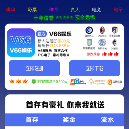
威尼斯app官方-免费下载
首页
关于我们
公司简介
荣誉资质
加入我们
关于鼎力
产品中心
气动执行元件
气动控制元件
气动过滤元件
气动辅助元件
非标气缸
防爆控制阀门系列