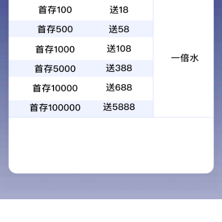
资料下载
电磁阀
气缸
机械阀
气源处理器
新闻中心
公司新闻
行业新闻
产品信息
联系我们
联系我们
在线购买
人才招聘
首页
关于我们
公司简介
荣誉资质
加入我们
关于鼎力
产品中心
气动执行元件