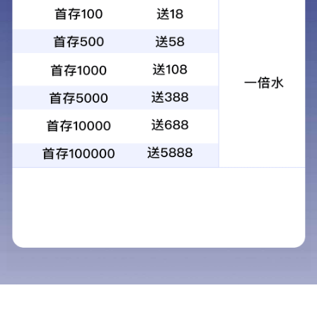
资料下载
电磁阀
气缸
机械阀
气源处理器
新闻中心
公司新闻
行业新闻
产品信息
联系我们
联系我们
在线购买
人才招聘
首页
关于我们
公司简介
荣誉资质
加入我们
关于鼎力
产品中心
气动执行元件